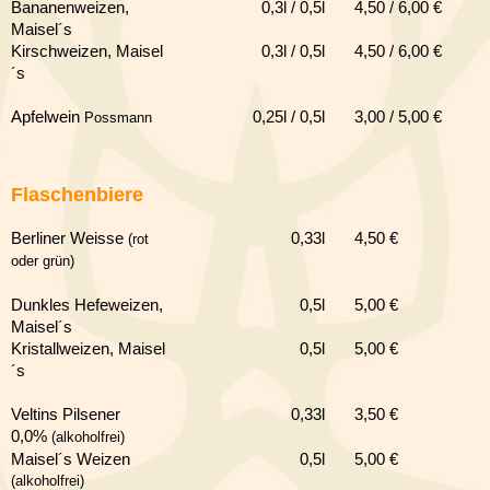
Bananenweizen
,
0,3l / 0,5l
4,5
0 / 6,00 €
Maisel´s
Kirschweizen
, Maisel
0,3l / 0,5l
4,5
0 / 6,00 €
´s
Apfelwein
0,25l / 0,5l
3,0
0 / 5,00 €
Possmann
Flaschenbiere
Berliner Weisse
0,33l
4,50 €
(rot
oder grün)
Dunkles Hefeweizen,
0,5l
5
,00 €
Maisel´s
Kristallweizen, Maisel
0,5l
5
,00 €
´s
Veltins Pilsener
0,33l
3
,50 €
0,0%
(alkoholfrei)
Maisel´s Weizen
0,5l
5
,00 €
(alkoholfrei)