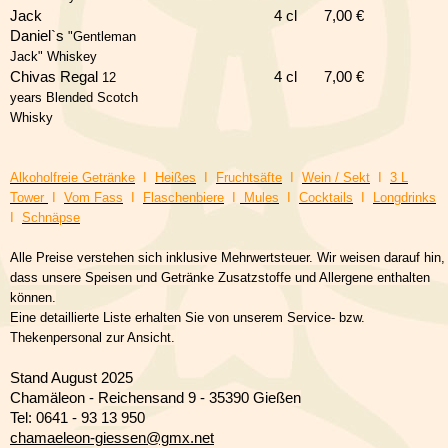
Jack
4 cl
7
,00 €
Daniel`s
"Gentleman
Jack" Whiskey
Chivas Regal
4 cl
7,
00 €
12
years Blended Scotch
Whisky
Alkoholfreie Getränke
I
Heißes
I
Fruchtsäfte
I
Wein / Sekt
I
3 L
Tower
I
Vom Fass
I
Flaschenbiere
I
Mules
I
Cocktails
I
Longdrinks
I
Schnäpse
Alle Preise verstehen sich inklusive Mehrwertsteuer. Wir wei
sen darauf hin,
dass unsere Speisen und Getränke Zusatzstoffe und Allergene enthalten
können.
Eine detaillierte Liste erhalten Sie von unserem Service- bzw.
Thekenpersonal zur Ansicht.
Stand August 2025
Chamäleon - Reichensand 9 - 35390 Gießen
Tel: 0641 - 93 13 950
chamaeleon-giessen@gmx.net