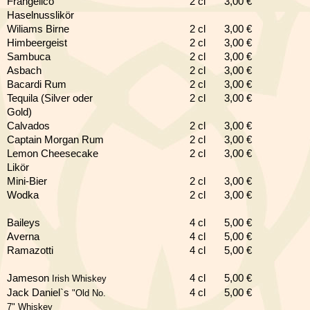
Frangelico
2 cl
3,0
0 €
Haselnusslikör
Wiliams Birne
2 cl
3,0
0 €
Himbeergeist
2 cl
3,0
0 €
Sambuca
2 cl
3,0
0 €
Asbach
2 cl
3,0
0 €
Bacardi Rum
2 cl
3,00 €
Tequila (Silver oder
2 cl
3,0
0 €
Gold)
Calvados
2 cl
3,0
0 €
Captain Morgan Rum
2 cl
3,0
0 €
Lemon Cheesecake
2 cl
3,0
0 €
Likör
Mini-Bier
2 cl
3,0
0 €
Wodka
2 cl
3,0
0 €
Baileys
4 cl
5,00 €
Averna
4 cl
5,00 €
Ramazotti
4 cl
5,00 €
Jameson
4 cl
5,00 €
Irish Whiskey
Jack Daniel`s
4 cl
5
,00 €
"Old No.
7" Whiskey