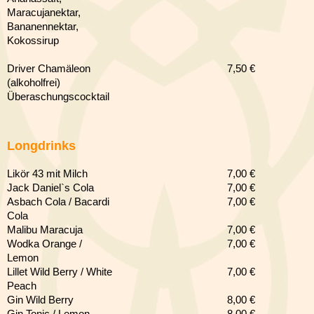
Maracujanektar,
Bananennektar,
Kokossirup
Driver Chamäleon
7,50 €
(alkoholfrei)
Überaschungscocktail
Longdrinks
Likör 43 mit Milch
7,00 €
Jack Daniel`s Cola
7,00 €
Asbach Cola / Bacardi
7,00 €
Cola
Malibu Maracuja
7,00 €
Wodka Orange /
7,00 €
Lemon
Lillet Wild Berry / White
7,00 €
Peach
Gin Wild Berry
8
,00 €
Gin Tonic / Lemon
8
,00 €