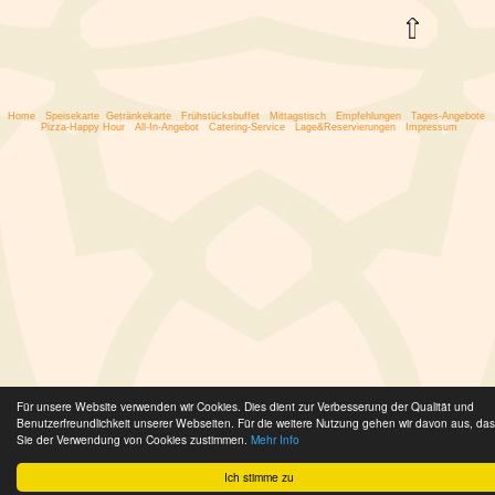
Home
Speisekarte
Getränkekarte
Frühstücksbuffet
Mittagstisch
Empfehlungen
Tages-Angebote
Pizza-Happy Hour
All-In-Angebot
Catering-Service
Lage&Reservierungen
Impressum
Für unsere Website verwenden wir Cookies. Dies dient zur Verbesserung der Qualität und
Benutzerfreundlichkeit unserer Webseiten. Für die weitere Nutzung gehen wir davon aus, da
Sie der Verwendung von Cookies zustimmen.
Mehr Info
Ich stimme zu