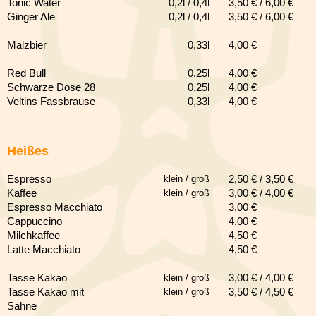
Tonic Water
Pizza-Happy Hour
0,2l / 0,4l
3,50 € / 6,00 €
Ginger Ale
0,2l / 0,4l
3,50 € / 6,00 €
All-In-Angebot
Malzbier
0,33l
4,00 €
Catering-Service
Red Bull
0,25l
4,00 €
Schwarze Dose 28
0,25l
4,00 €
Lage und Reservierungen
Veltins Fassbrause
0,33l
4,00 €
Impressum
Heißes
Espresso
klein / groß
2
,50 € / 3,50 €
Kaffee
klein / groß
3,00 € / 4,00 €
Espresso Macchiato
3,00 €
Cappuccino
4,00 €
Milchkaffee
4,50 €
Latte Macchiato
4,50 €
Tasse Kakao
klein / groß
3,00 € / 4,00 €
Tasse Kakao mit
klein / groß
3,50 € / 4,50 €
Sahne