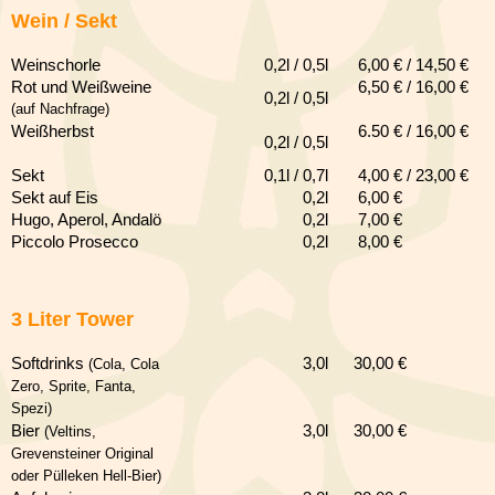
Wein / Sekt
Weinschorle
0,2l / 0,5l
6,00 € / 14,50 €
Rot und Weißweine
6,50 € / 16,00 €
0,2l / 0,5l
(auf Nachfrage)
Weißherbst
6.50 € / 16,00 €
0,2l / 0,5l
Sekt
0,1l / 0,7l
4,00 € / 23,00 €
Sekt auf Eis
0,2l
6,00 €
Hugo, Aperol, Andalö
0,2l
7,00 €
Piccolo Prosecco
0,2l
8,00 €
3 Liter Tower
Softdrinks
3,0l
30,00 €
(Cola, Cola
Zero, Sprite, Fanta,
Spezi)
Bier
3,0l
30,0
0 €
(Veltins,
Grevensteiner Original
oder Pülleken Hell-Bier)