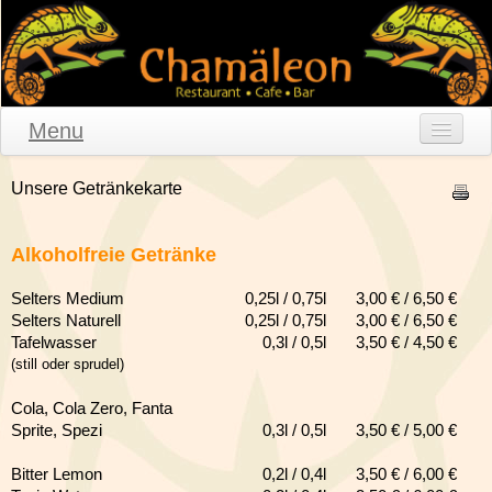
Menu
Home
Unsere Getränkekarte
Speisekarte
Alkoholfreie Getränke
Getränkekarte
Selters Medium
0,25l / 0,75l
3,00 € / 6,50 €
Frühstücksbuffet
Selters Naturell
0,25l / 0,75l
3,00 € / 6,50 €
Tafelwasser
0,3l / 0,5l
3,50 € / 4,50 €
Mittagstisch
(still oder sprudel)
Empfehlungen
Cola, Cola Zero, Fanta
Sprite, Spezi
0,3l / 0,5l
3,50 € / 5,00 €
Tages-Angebote
Bitter Lemon
0,2l / 0,4l
3,50 € / 6,00 €