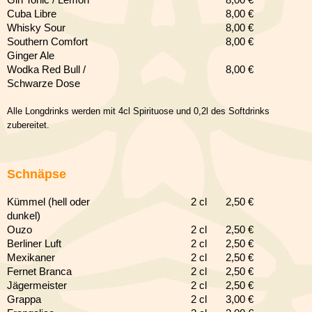
Cuba Libre
8
,00 €
Whisky Sour
8
,00 €
Southern Comfort
8
,00 €
Ginger Ale
Wodka Red Bull /
8
,00 €
Schwarze Dose
Alle Longdrinks werden mit 4cl Spirituose und 0,2l des Softdrinks
zubereitet.
Schnäpse
Kümmel (hell oder
2 cl
2,50 €
dunkel)
Ouzo
2 cl
2,50 €
Berliner Luft
2 cl
2,5
0 €
Mexikaner
2 cl
2,5
0 €
Fernet Branca
2 cl
2,5
0 €
Jägermeister
2 cl
2,5
0 €
Grappa
2 cl
3,0
0 €