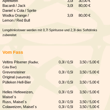
Apfelwein
3,0l
30,0
0 €
Bacardi / Jack
3,0l
80,0
0 €
Daniel`s Cola / Sprite
Wodka Orange /
3,0l
80,0
0 €
Lemon / Red Bull
Longdrinkstower werden mit 0,7l Spirituose und 2,3l des Softdrinks
zubereitet
Vom Fass
Veltins Pilsener
0,3l / 0,5l
3,50 / 5,00 €
(Radler,
Cola Bier)
Grevensteiner
0,3l / 0,5l
3,50 / 5,00 €
Original
(naturtrüb)
Pülleken Hell-Bier
0,3l / 0,5l
3,50 / 5,00 €
Helles Hefeweizen
,
0,3l / 0,5l
3,50 / 5,00 €
Maisel´s
Russ, Maisel´s
0,3l / 0,5l
3,50 / 5,00 €
Colaweizen
, Maisel´s
0,3l / 0,5l
3,50 / 5,00 €