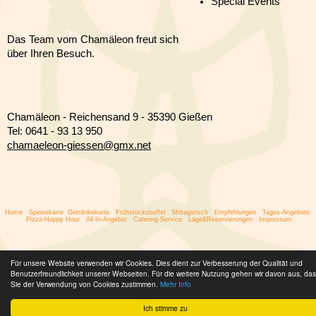
Special Events
Das Team vom Chamäleon freut sich
über Ihren Besuch.
Chamäleon - Reichensand 9 - 35390 Gießen
Tel: 0641 - 93 13 950
chamaeleon-giessen@gmx.net
Home
Speisekarte
Getränkekarte
Frühstücksbuffet
Mittagstisch
Empfehlungen
Tages-Angebote
Pizza-Happy Hour
All-In-Angebot
Catering-Service
Lage&Reservierungen
Impressum
Für unsere Website verwenden wir Cookies. Dies dient zur Verbesserung der Qualität und
Benutzerfreundlichkeit unserer Webseiten. Für die weitere Nutzung gehen wir davon aus, da
Sie der Verwendung von Cookies zustimmen.
Mehr Info
Ich stimme zu